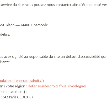
 service du site, vous pouvez nous contacter afin d'être orienté ve
 Mont-Blanc — 74400 Chamonix
délais.
 vous avez signalé au responsable du site un défaut d'accessibilité
isante.
ulaire.defenseurdesdroits.fr
ans votre région :
defenseurdesdroits.fr/saisir/delegues
ffranchissement) :
75342 Paris CEDEX 07