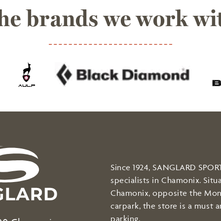
he brands we work wi
Since 1924, SANGLARD SPORTS
specialists in Chamonix. Situ
Chamonix, opposite the Mon
carpark, the store is a must 
parking.